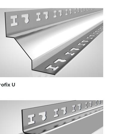
rofix U