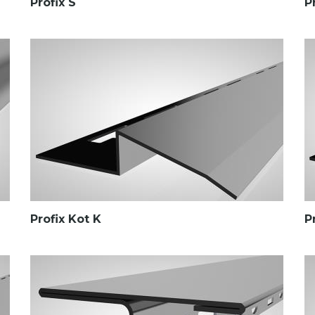
Profix S
P
Profix Kot K
P