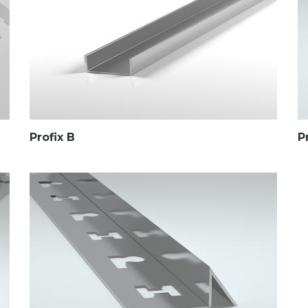
Profix B
P