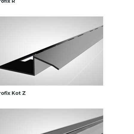
rofix R
rofix Kot Z