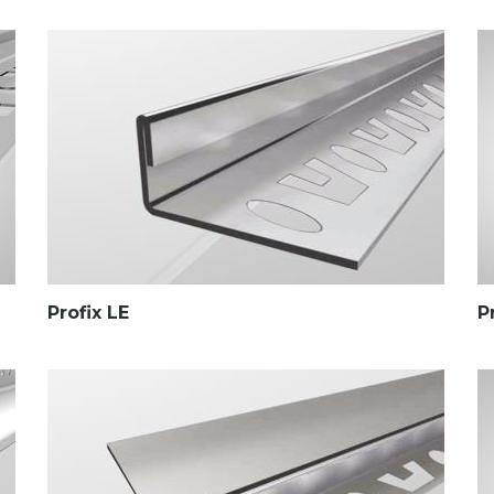
Profix LE
P