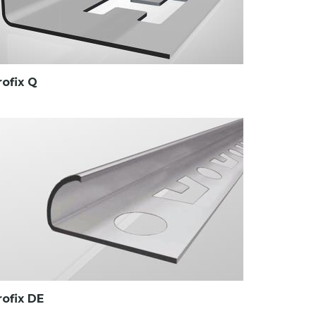
rofix Q
rofix DE