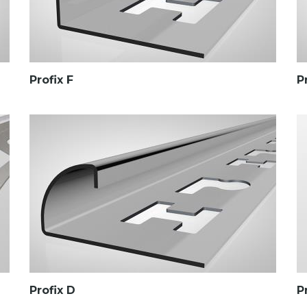
Profix F
P
Profix D
P