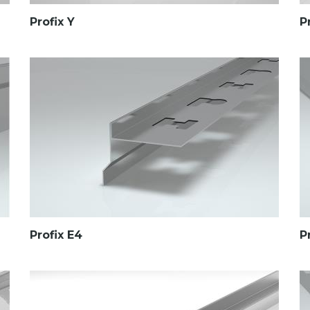
Profix Y
P
Profix E4
P