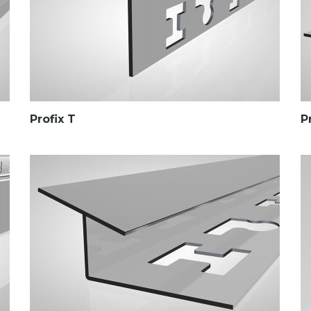
Profix T
P