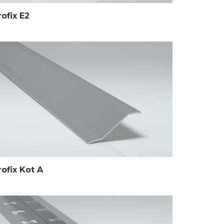
rofix E2
rofix Kot A