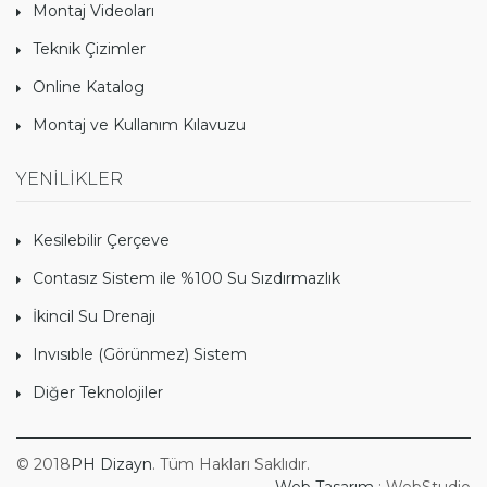
Montaj Videoları
Teknik Çizimler
Online Katalog
Montaj ve Kullanım Kılavuzu
YENİLİKLER
Kesilebilir Çerçeve
Contasız Sistem ile %100 Su Sızdırmazlık
İkincil Su Drenajı
Invısıble (Görünmez) Sistem
Diğer Teknolojiler
© 2018
PH Dizayn
. Tüm Hakları Saklıdır.
Web Tasarım
: WebStudio