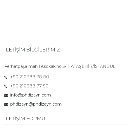
İLETİŞİM BİLGİLERİMİZ
Ferhatpaşa mah.19.sokak.no:5-11 ATAŞEHİR/İSTANBUL
+90 216 388 78 80
+90 216 388 77 90
info@phdizayn.com
phdizayn@phdizayn.com
İLETİŞİM FORMU