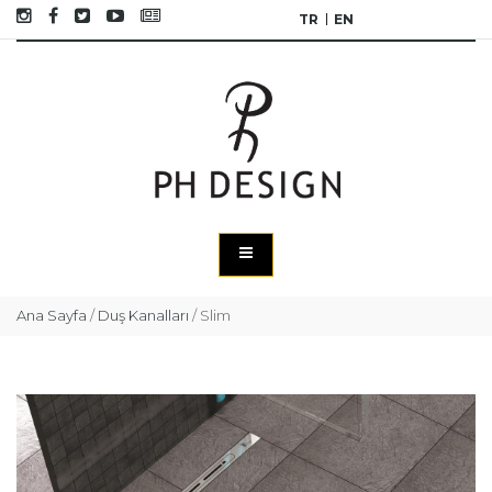
TR
EN
Ana Sayfa
/
Duş Kanalları
/
Slim