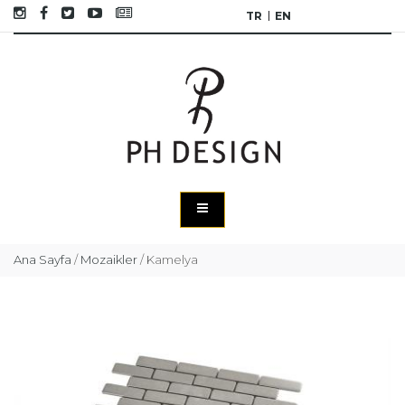
TR
EN
Ana Sayfa
/
Mozaikler
/
Kamelya